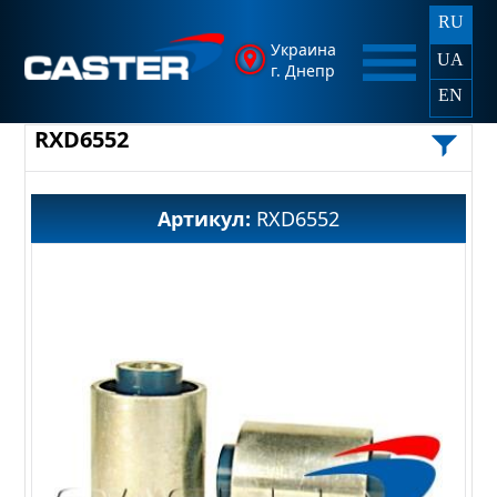
RU
Украина
UA
г. Днепр
EN
RXD6552
Артикул:
RXD6552