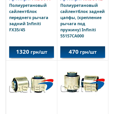
Полиуретановый
Полиуретановый
сайлентблок
сайлентблок задней
переднего рычага
цапфы, (крепление
задний Infiniti
рычага под
FX35/45
пружину) Infiniti
55157CA000
1320
470
грн/шт
грн/шт