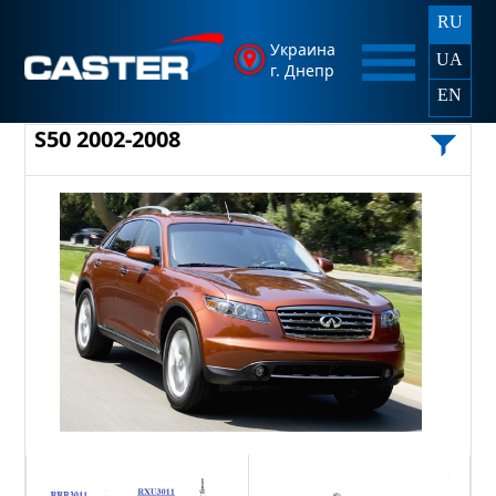
RU
Украина
UA
г. Днепр
EN
S50 2002-2008