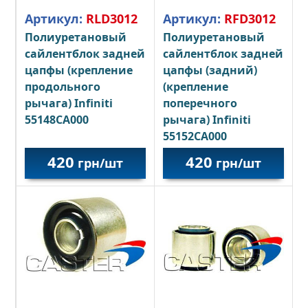
Артикул:
RLD3012
Артикул:
RFD3012
Полиуретановый
Полиуретановый
сайлентблок задней
сайлентблок задней
цапфы (крепление
цапфы (задний)
продольного
(крепление
рычага) Infiniti
поперечного
55148CA000
рычага) Infiniti
55152CA000
420
420
грн/шт
грн/шт