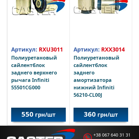
Артикул:
RXU3011
Артикул:
RXX3014
Полиуретановый
Полиуретановый
сайлентблок
сайлентблок
заднего верхнего
заднего
рычага Infiniti
амортизатора
55501CG000
нижний Infiniti
56210-CL00J
550
360
грн/шт
грн/шт
+38 067 640 31 31