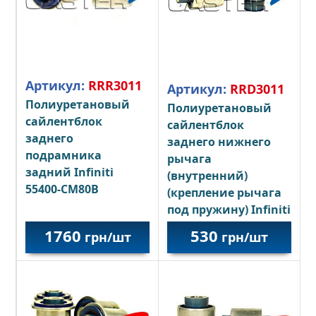
Артикул:
RRR3011
Артикул:
RRD3011
Полиуретановый
Полиуретановый
сайлентблок
сайлентблок
заднего
заднего нижнего
подрамника
рычага
задний Infiniti
(внутренний)
55400-CM80B
(крепление рычага
под пружину) Infiniti
551B0-CG000
1760
530
грн/шт
грн/шт