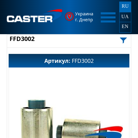
RU
Украина
UA
г. Днепр
EN
FFD3002
Артикул:
FFD3002