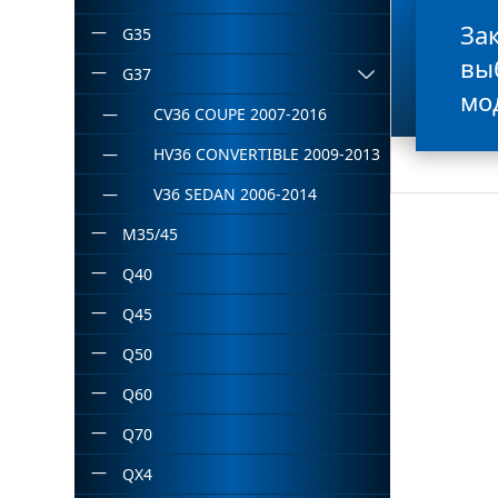
За
G35
вы
G37
мо
CV36 COUPE 2007-2016
HV36 CONVERTIBLE 2009-2013
V36 SEDAN 2006-2014
M35/45
Q40
Q45
Q50
Q60
Q70
QX4