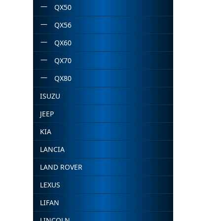
QX50
QX56
QX60
QX70
QX80
ISUZU
JEEP
KIA
LANCIA
LAND ROVER
LEXUS
LIFAN
LINCOLN