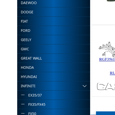
DAEWOO
DODGE
FIAT
FORD
GEELY
GMC
GREAT WALL
HONDA
HYUNDAI
INFINITI
EX35/37
FX35/FX45
FX50