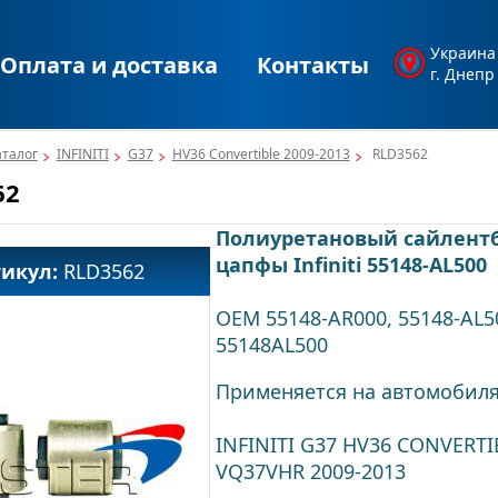
Украина
Оплата и доставка
Контакты
г. Днепр
аталог
INFINITI
G37
HV36 Convertible 2009-2013
RLD3562
62
Полиуретановый сайлент
цапфы Infiniti 55148-AL500
тикул:
RLD3562
OEM 55148-AR000, 55148-AL5
55148AL500
Применяется на автомобиля
INFINITI G37 HV36 CONVERTIB
VQ37VHR 2009-2013