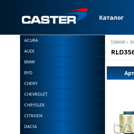
Каталог
ACURA
Главная
К
RLD35
AUDI
BMW
Ар
BYD
CHERY
CHEVROLET
CHRYSLER
CITROEN
DACIA