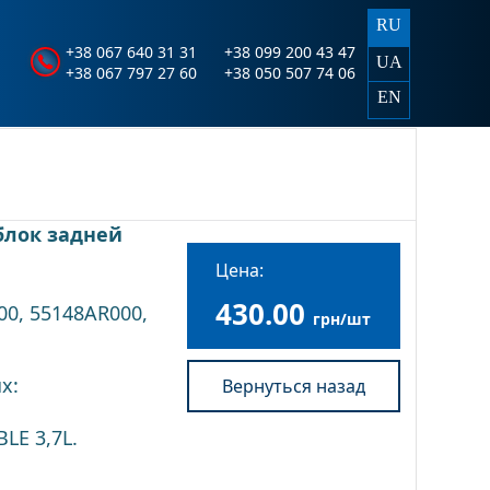
RU
+38 067 640 31 31
+38 099 200 43 47
UA
+38 067 797 27 60
+38 050 507 74 06
EN
блок задней
Цена:
430.00
00, 55148AR000,
грн/шт
х:
Вернуться назад
LE 3,7L.