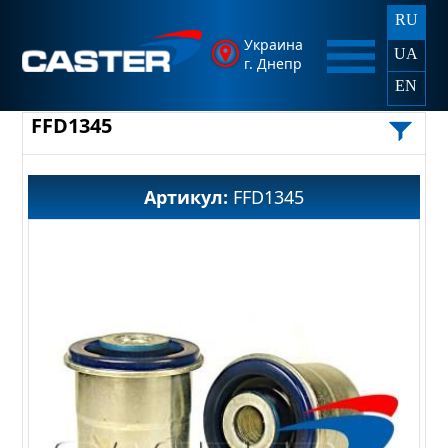
RU
Украина
UA
г. Днепр
EN
FFD1345
Артикул:
FFD1345