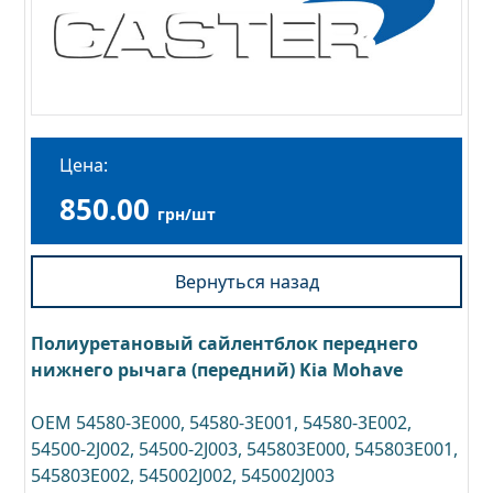
Цена:
850.00
грн/шт
Вернуться назад
Полиуретановый сайлентблок переднего
нижнего рычага (передний) Kia Mohave
OEM 54580-3E000, 54580-3E001, 54580-3E002,
54500-2J002, 54500-2J003, 545803E000, 545803E001,
545803E002, 545002J002, 545002J003