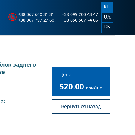
RU
+38 067 640 31 31
+38 099 200 43 47
UA
+38 067 797 27 60
+38 050 507 74 06
EN
лок заднего
ve
Цена:
520.00
грн/шт
ях:
Вернуться назад