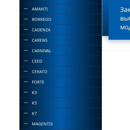
За
AMANTI
вы
BORREGO
мо
CADENZA
CARENS
CARNIVAL
CEED
CERATO
FORTE
K3
K5
K7
MAGENTIS