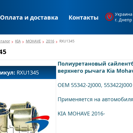
Украина
Оплата и доставка
Контакты
г. Днепр
аталог
KIA
MOHAVE
2016
RXU1345
45
Полиуретановый сайлентб
верхнего рычага Kia Moha
тикул:
RXU1345
OEM 55342-2J000, 553422J000
Применяется на автомобил
KIA MOHAVE 2016-