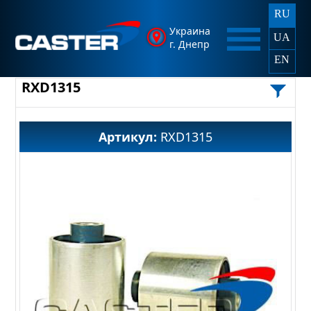
RU
Украина
UA
г. Днепр
EN
RXD1315
Артикул:
RXD1315