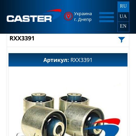
RU
Украина
UA
г. Днепр
EN
RXX3391
Артикул:
RXX3391