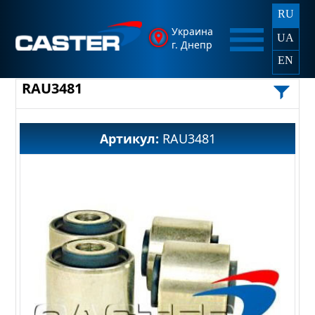
RU
Украина
UA
г. Днепр
EN
RAU3481
Артикул:
RAU3481